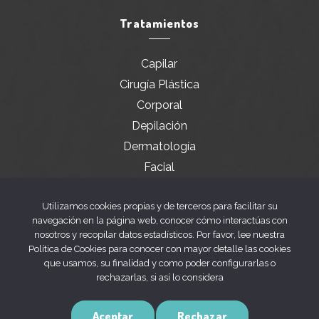
Tratamientos
Capilar
Cirugía Plástica
Corporal
Depilación
Dermatología
Facial
Servicios especiales
Utilizamos cookies propias y de terceros para facilitar su
navegación en la página web, conocer cómo interactúas con
nosotros y recopilar datos estadísticos. Por favor, lee nuestra
Legal
Política de Cookies para conocer con mayor detalle las cookies
que usamos, su finalidad y como poder configurarlas o
rechazarlas, si así lo considera
Aviso legal
Política de privacidad
Aceptar
Rechazar
Política de cookies