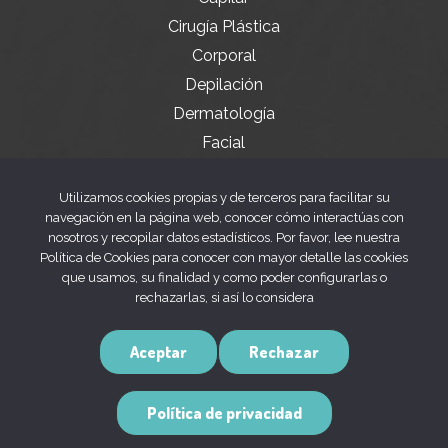
Cirugía Plástica
Corporal
Depilación
Dermatología
Facial
Servicios especiales
Utilizamos cookies propias y de terceros para facilitar su
navegación en la página web, conocer cómo interactúas con
nosotros y recopilar datos estadísticos. Por favor, lee nuestra
Legal
Política de Cookies para conocer con mayor detalle las cookies
que usamos, su finalidad y como poder configurarlas o
rechazarlas, si así lo considera
Aviso legal
Política de privacidad
Aceptar
Rechazar
Política de cookies
Política de privacidad