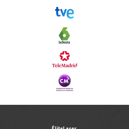
ÉliteLaser