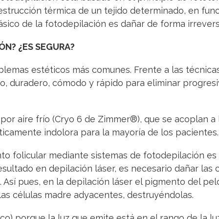
destrucción térmica de un tejido determinado, en fun
ásico de la fotodepilación es dañar de forma irreversi
ÓN? ¿ES SEGURA?
blemas estéticos más comunes. Frente a las técnicas t
o, duradero, cómodo y rápido para eliminar progres
por aire frío (Cryo 6 de Zimmer®), que se acoplan a l
icamente indolora para la mayoría de los pacientes.
to folicular mediante sistemas de fotodepilación es s
sultado en depilación láser, es necesario dañar las 
. Así pues, en la depilación láser el pigmento del pel
 las células madre adyacentes, destruyéndolas.
o) porque la luz que emite está en el rango de la luz 