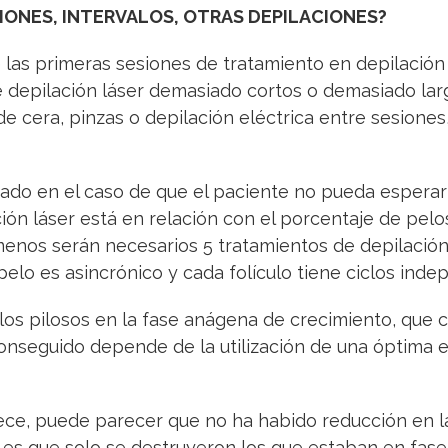
SIONES, INTERVALOS, OTRAS DEPILACIONES?
las primeras sesiones de tratamiento en depilación 
e depilación láser demasiado cortos o demasiado lar
e cera, pinzas o depilación eléctrica entre sesiones,
rado en el caso de que el paciente no pueda esperar c
ción láser está en relación con el porcentaje de pelo
enos serán necesarios 5 tratamientos de depilación l
 pelo es asincrónico y cada folículo tiene ciclos inde
culos pilosos en la fase anágena de crecimiento, que 
onseguido depende de la utilización de una óptima e
ece, puede parecer que no ha habido reducción en la
o es que solo se destruyeron los que estaban en fas