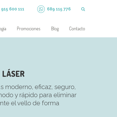
915 600 111
689 115 776
ogía
Promociones
Blog
Contacto
N LÁSER
 moderno, eficaz, seguro,
odo y rápido para eliminar
te el vello de forma