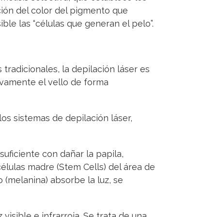
ción del color del pigmento que
ble las “células que generan el pelo”.
radicionales, la depilación láser es
ivamente el vello de forma
os sistemas de depilación láser,
uficiente con dañar la papila,
células madre (Stem Cells) del área de
o (melanina) absorbe la luz, se
visible e infrarroja. Se trata de una