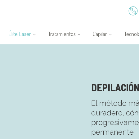
Élite Laser
Tratamientos
Capilar
Tecnol
DEPILACIÓ
El método más
duradero, cóm
progresivamen
permanente