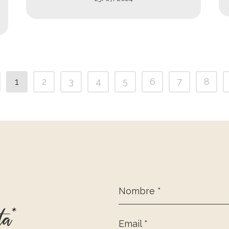
1
2
3
4
5
6
7
8
Nombre *
ta*
Email *