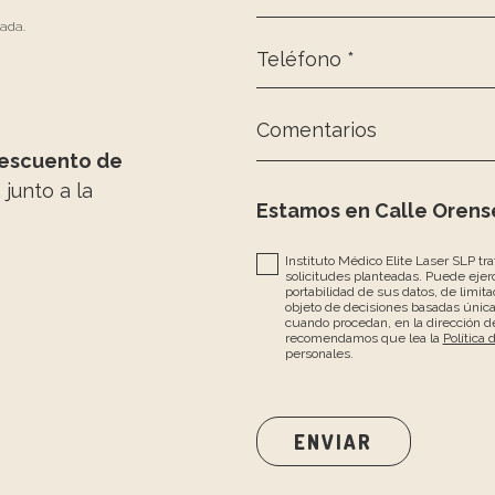
zada.
Teléfono *
Comentarios
escuento de
, junto a la
Estamos en Calle Orense
Instituto Médico Elite Laser SLP tr
solicitudes planteadas. Puede ejerc
portabilidad de sus datos, de limita
objeto de decisiones basadas únic
cuando procedan, en la dirección de
recomendamos que lea la
Política 
personales.