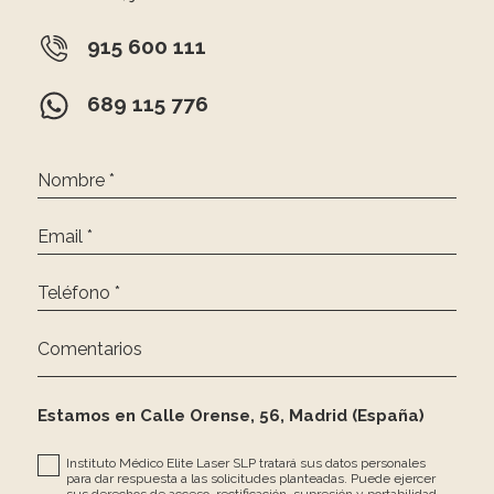
915 600 111
689 115 776
Nombre *
Email *
Teléfono *
Comentarios
Estamos en Calle Orense, 56, Madrid (España)
Instituto Médico Elite Laser SLP tratará sus datos personales
para dar respuesta a las solicitudes planteadas. Puede ejercer
sus derechos de acceso, rectificación, supresión y portabilidad