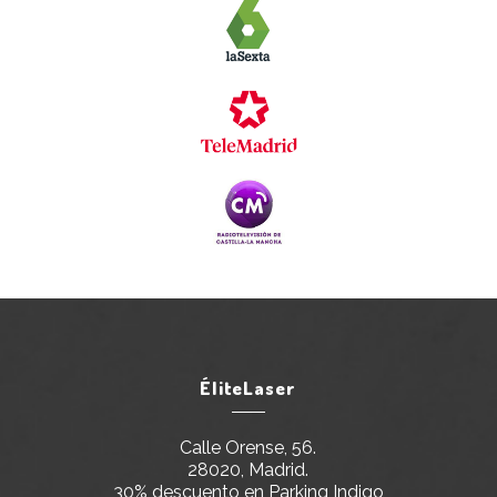
ÉliteLaser
Calle Orense, 56.
28020, Madrid.
30% descuento en Parking Indigo