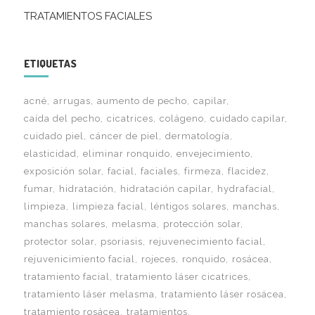
TRATAMIENTOS FACIALES
ETIQUETAS
acné
arrugas
aumento de pecho
capilar
caída del pecho
cicatrices
colágeno
cuidado capilar
cuidado piel
cáncer de piel
dermatología
elasticidad
eliminar ronquido
envejecimiento
exposición solar
facial
faciales
firmeza
flacidez
fumar
hidratación
hidratación capilar
hydrafacial
limpieza
limpieza facial
léntigos solares
manchas
manchas solares
melasma
protección solar
protector solar
psoriasis
rejuvenecimiento facial
rejuvenicimiento facial
rojeces
ronquido
rosácea
tratamiento facial
tratamiento láser cicatrices
tratamiento láser melasma
tratamiento láser rosácea
tratamiento rosácea
tratamientos