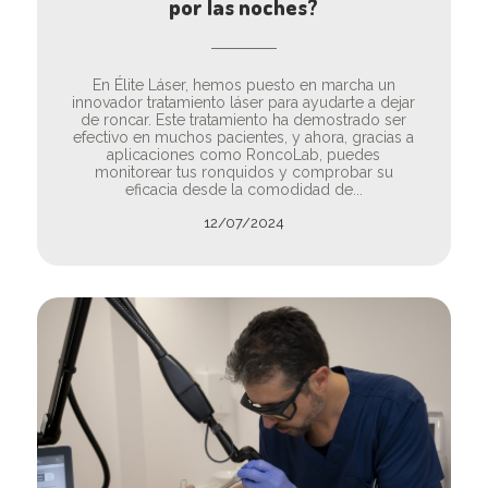
por las noches?
En Élite Láser, hemos puesto en marcha un
innovador tratamiento láser para ayudarte a dejar
de roncar. Este tratamiento ha demostrado ser
efectivo en muchos pacientes, y ahora, gracias a
aplicaciones como RoncoLab, puedes
monitorear tus ronquidos y comprobar su
eficacia desde la comodidad de...
12/07/2024