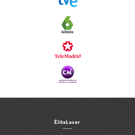
ÉliteLaser