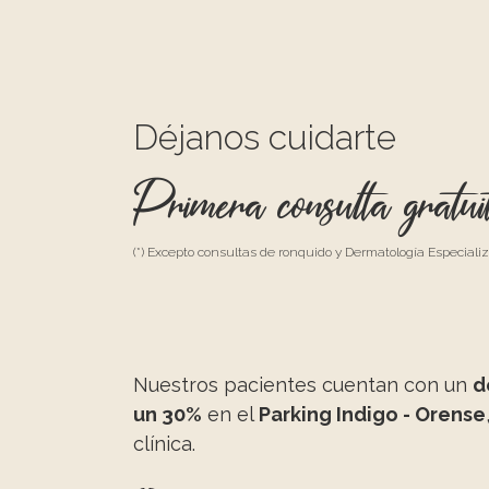
Déjanos cuidarte
Primera consulta gratui
(*) Excepto consultas de ronquido y Dermatología Especiali
Nuestros pacientes cuentan con un
d
un 30%
en el
Parking Indigo - Orense
clínica.