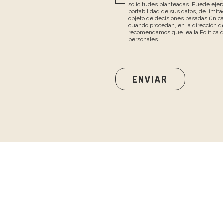
solicitudes planteadas. Puede ejerc
portabilidad de sus datos, de limita
objeto de decisiones basadas únic
cuando procedan, en la dirección de
recomendamos que lea la
Política 
personales.