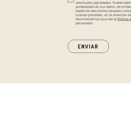
solicitudes planteadas. Puede ejerc
portabilidad de sus datos, de limita
objeto de decisiones basadas únic
cuando procedan, en la dirección de
recomendamos que lea la
Política 
personales.