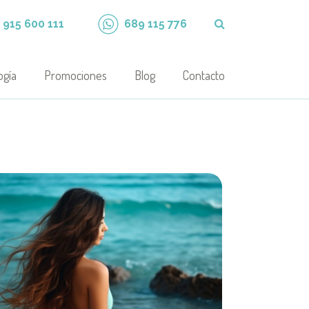
915 600 111
689 115 776
ogía
Promociones
Blog
Contacto