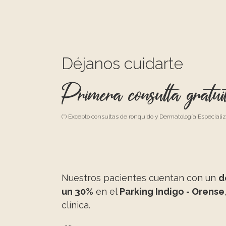
Déjanos cuidarte
Primera consulta gratui
(*) Excepto consultas de ronquido y Dermatología Especiali
Nuestros pacientes cuentan con un
d
un 30%
en el
Parking Indigo - Orense
clínica.