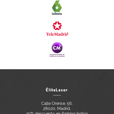
ÉliteLaser
Calle Orense, 56.
28020, Madrid.
30% descuento en Parking Indigo