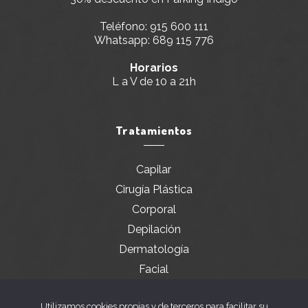
Teléfono:
915 600 111
Whatsapp:
689 115 776
Horarios
L a V de 10 a 21h
Tratamientos
Capilar
Cirugía Plástica
Corporal
Depilación
Dermatología
Facial
Servicios especiales
Utilizamos cookies propias y de terceros para facilitar su