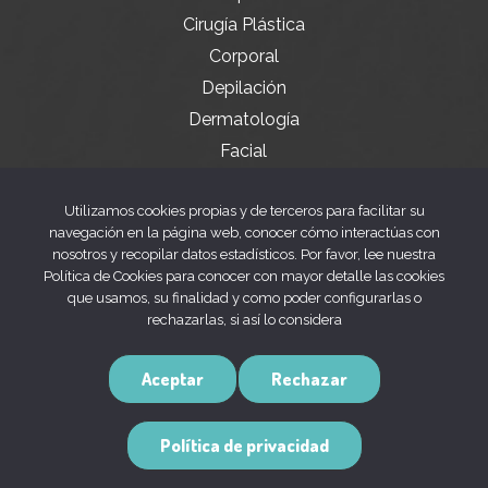
Cirugía Plástica
Corporal
Depilación
Dermatología
Facial
Servicios especiales
Utilizamos cookies propias y de terceros para facilitar su
navegación en la página web, conocer cómo interactúas con
nosotros y recopilar datos estadísticos. Por favor, lee nuestra
Legal
Política de Cookies para conocer con mayor detalle las cookies
que usamos, su finalidad y como poder configurarlas o
rechazarlas, si así lo considera
Aviso legal
Política de privacidad
Aceptar
Rechazar
Política de cookies
Política de privacidad