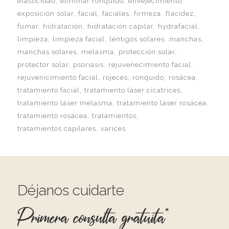
elasticidad
eliminar ronquido
envejecimiento
exposición solar
facial
faciales
firmeza
flacidez
fumar
hidratación
hidratación capilar
hydrafacial
limpieza
limpieza facial
léntigos solares
manchas
manchas solares
melasma
protección solar
protector solar
psoriasis
rejuvenecimiento facial
rejuvenicimiento facial
rojeces
ronquido
rosácea
tratamiento facial
tratamiento láser cicatrices
tratamiento láser melasma
tratamiento láser rosácea
tratamiento rosácea
tratamientos
tratamientos capilares
varices
Déjanos cuidarte
Primera consulta gratuita*