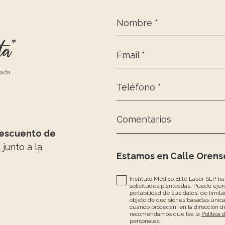
Nombre *
ta*
Email *
zada.
Teléfono *
Comentarios
escuento de
, junto a la
Estamos en Calle Orense
Instituto Médico Elite Laser SLP tr
solicitudes planteadas. Puede ejerc
portabilidad de sus datos, de limita
objeto de decisiones basadas únic
cuando procedan, en la dirección de
recomendamos que lea la
Política 
personales.