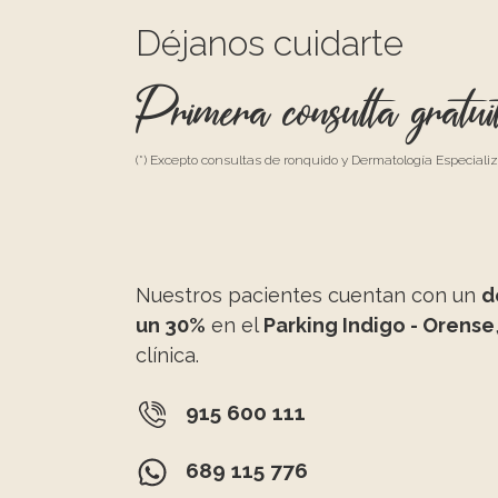
Déjanos cuidarte
Primera consulta gratui
(*) Excepto consultas de ronquido y Dermatología Especiali
Nuestros pacientes cuentan con un
d
un 30%
en el
Parking Indigo - Orense
clínica.
915 600 111
689 115 776