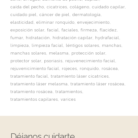
caída del pecho
cicatrices
colágeno
cuidado capilar
cuidado piel
cáncer de piel
dermatología
elasticidad
eliminar ronquido
envejecimiento
exposición solar
facial
faciales
firmeza
flacidez
fumar
hidratación
hidratación capilar
hydrafacial
limpieza
limpieza facial
léntigos solares
manchas
manchas solares
melasma
protección solar
protector solar
psoriasis
rejuvenecimiento facial
rejuvenicimiento facial
rojeces
ronquido
rosácea
tratamiento facial
tratamiento láser cicatrices
tratamiento láser melasma
tratamiento láser rosácea
tratamiento rosácea
tratamientos
tratamientos capilares
varices
Déjanos cuidarte