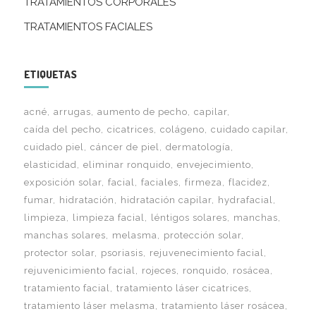
TRATAMIENTOS CORPORALES
TRATAMIENTOS FACIALES
ETIQUETAS
acné
arrugas
aumento de pecho
capilar
caída del pecho
cicatrices
colágeno
cuidado capilar
cuidado piel
cáncer de piel
dermatología
elasticidad
eliminar ronquido
envejecimiento
exposición solar
facial
faciales
firmeza
flacidez
fumar
hidratación
hidratación capilar
hydrafacial
limpieza
limpieza facial
léntigos solares
manchas
manchas solares
melasma
protección solar
protector solar
psoriasis
rejuvenecimiento facial
rejuvenicimiento facial
rojeces
ronquido
rosácea
tratamiento facial
tratamiento láser cicatrices
tratamiento láser melasma
tratamiento láser rosácea