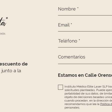
Nombre *
ta*
Email *
zada.
Teléfono *
Comentarios
escuento de
, junto a la
Estamos en Calle Orense
Instituto Médico Elite Laser SLP tr
solicitudes planteadas. Puede ejerc
portabilidad de sus datos, de limita
objeto de decisiones basadas únic
cuando procedan, en la dirección de
recomendamos que lea la
Política 
personales.