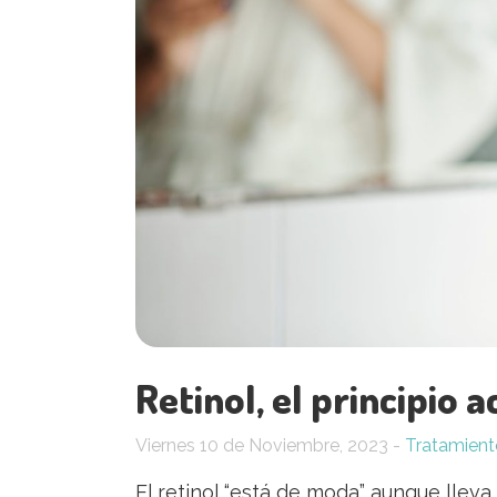
Retinol, el principio 
Viernes 10
de
Noviembre, 2023
-
Tratamient
El retinol “está de moda” aunque llev