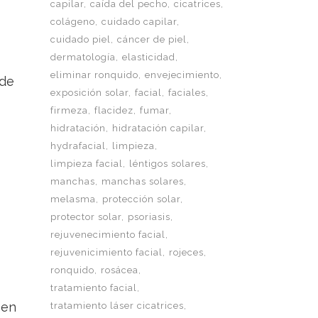
capilar
caída del pecho
cicatrices
colágeno
cuidado capilar
cuidado piel
cáncer de piel
dermatología
elasticidad
eliminar ronquido
envejecimiento
 de
exposición solar
facial
faciales
firmeza
flacidez
fumar
hidratación
hidratación capilar
hydrafacial
limpieza
limpieza facial
léntigos solares
manchas
manchas solares
melasma
protección solar
protector solar
psoriasis
rejuvenecimiento facial
rejuvenicimiento facial
rojeces
ronquido
rosácea
tratamiento facial
 en
tratamiento láser cicatrices