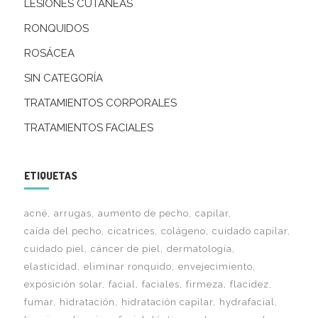
LESIONES CUTÁNEAS
RONQUIDOS
ROSÁCEA
SIN CATEGORÍA
TRATAMIENTOS CORPORALES
TRATAMIENTOS FACIALES
ETIQUETAS
acné
arrugas
aumento de pecho
capilar
caída del pecho
cicatrices
colágeno
cuidado capilar
cuidado piel
cáncer de piel
dermatología
elasticidad
eliminar ronquido
envejecimiento
exposición solar
facial
faciales
firmeza
flacidez
fumar
hidratación
hidratación capilar
hydrafacial