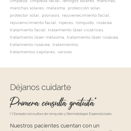
limpieza
limpieza facial
léntigos solares
manchas
manchas solares
melasma
protección solar
protector solar
psoriasis
rejuvenecimiento facial
rejuvenicimiento facial
rojeces
ronquido
rosácea
tratamiento facial
tratamiento láser cicatrices
tratamiento láser melasma
tratamiento láser rosácea
tratamiento rosácea
tratamientos
tratamientos capilares
varices
Déjanos cuidarte
Primera consulta gratuita*
(*) Excepto consultas de ronquido y Dermatología Especializada.
Nuestros pacientes cuentan con un