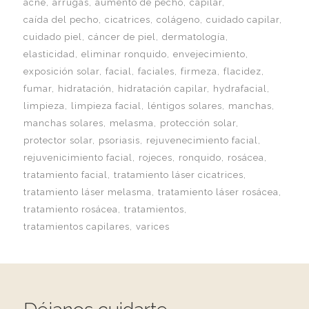
acné
arrugas
aumento de pecho
capilar
caída del pecho
cicatrices
colágeno
cuidado capilar
cuidado piel
cáncer de piel
dermatología
elasticidad
eliminar ronquido
envejecimiento
exposición solar
facial
faciales
firmeza
flacidez
fumar
hidratación
hidratación capilar
hydrafacial
limpieza
limpieza facial
léntigos solares
manchas
manchas solares
melasma
protección solar
protector solar
psoriasis
rejuvenecimiento facial
rejuvenicimiento facial
rojeces
ronquido
rosácea
tratamiento facial
tratamiento láser cicatrices
tratamiento láser melasma
tratamiento láser rosácea
tratamiento rosácea
tratamientos
tratamientos capilares
varices