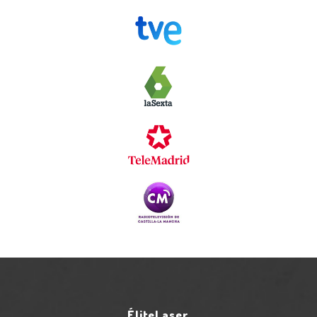
ÉliteLaser