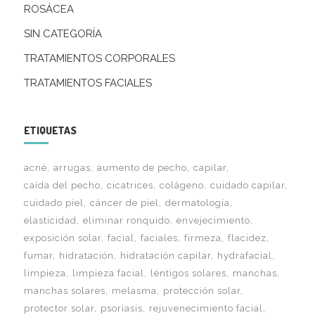
ROSÁCEA
SIN CATEGORÍA
TRATAMIENTOS CORPORALES
TRATAMIENTOS FACIALES
ETIQUETAS
acné
arrugas
aumento de pecho
capilar
caída del pecho
cicatrices
colágeno
cuidado capilar
cuidado piel
cáncer de piel
dermatología
elasticidad
eliminar ronquido
envejecimiento
exposición solar
facial
faciales
firmeza
flacidez
fumar
hidratación
hidratación capilar
hydrafacial
limpieza
limpieza facial
léntigos solares
manchas
manchas solares
melasma
protección solar
protector solar
psoriasis
rejuvenecimiento facial