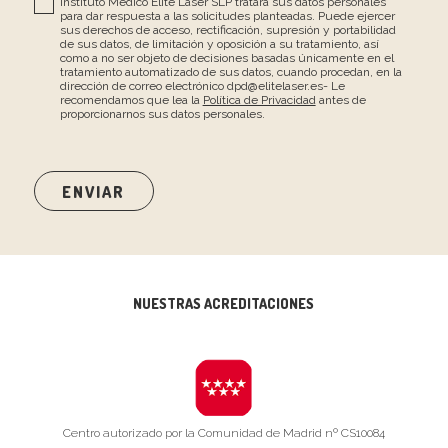
Instituto Médico Elite Laser SLP tratará sus datos personales
para dar respuesta a las solicitudes planteadas. Puede ejercer
sus derechos de acceso, rectificación, supresión y portabilidad
de sus datos, de limitación y oposición a su tratamiento, así
como a no ser objeto de decisiones basadas únicamente en el
tratamiento automatizado de sus datos, cuando procedan, en la
dirección de correo electrónico dpd@elitelaser.es- Le
recomendamos que lea la
Política de Privacidad
antes de
proporcionarnos sus datos personales.
NUESTRAS ACREDITACIONES
Centro autorizado por la Comunidad de Madrid nº CS10084