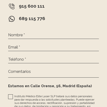
915 600 111
689 115 776
Nombre *
Email *
Teléfono *
Comentarios
Estamos en Calle Orense, 56, Madrid (España)
Instituto Médico Elite Laser SLP tratará sus datos personales
para dar respuesta a las solicitudes planteadas. Puede ejercer
sus derechos de acceso, rectificación, supresión y portabilidad
de sus datos, de limitación y oposición a su tratamiento, así