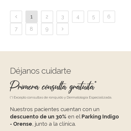
1
2
3
4
5
6
7
8
9
Déjanos cuidarte
Primera consulta gratuita*
(*) Excepto consultas de ronquido y Dermatología Especializada.
Nuestros pacientes cuentan con un
descuento de un 30%
en el
Parking Indigo
- Orense
, junto a la clínica.