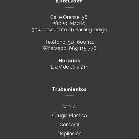
ÉliteLaser
Calle Orense, 56.
28020, Madrid.
30% descuento en Parking Indigo
Teléfono:
915 600 111
Whatsapp:
689 115 776
Horarios
L a V de 10 a 21h
Tratamientos
Capilar
Cirugía Plástica
Corporal
Depilación