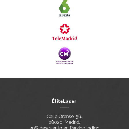
ÉliteLaser
Calle Orense, 56.
28020, Madrid.
30% descuento en Parking Indigo