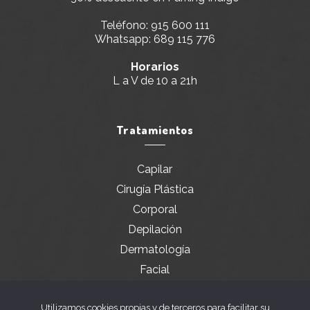
Teléfono:
915 600 111
Whatsapp:
689 115 776
Horarios
L a V de 10 a 21h
Tratamientos
Capilar
Cirugía Plástica
Corporal
Depilación
Dermatología
Facial
Servicios especiales
Utilizamos cookies propias y de terceros para facilitar su