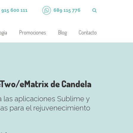
915 600 111
689 115 776
ogía
Promociones
Blog
Contacto
eTwo/eMatrix de Candela
las aplicaciones Sublime y
cas para el rejuvenecimiento