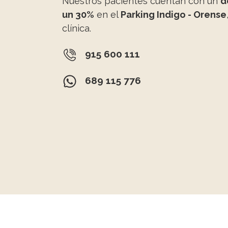
Nuestros pacientes cuentan con un
d
un 30%
en el
Parking Indigo - Orense
clínica.
915 600 111
689 115 776