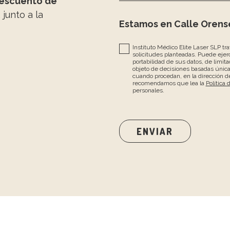
escuento de
, junto a la
Estamos en Calle Orense
Instituto Médico Elite Laser SLP tr
solicitudes planteadas. Puede ejerc
portabilidad de sus datos, de limita
objeto de decisiones basadas únic
cuando procedan, en la dirección de
recomendamos que lea la
Política 
personales.