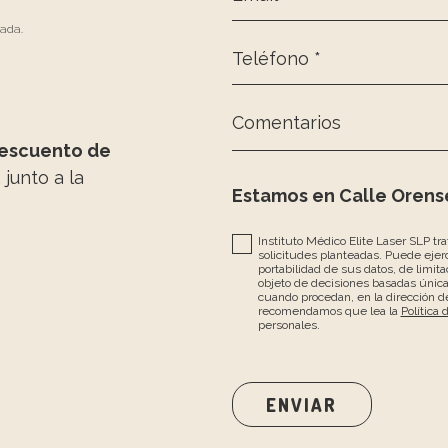
zada.
Teléfono *
Comentarios
escuento de
, junto a la
Estamos en Calle Orense
Instituto Médico Elite Laser SLP tr
solicitudes planteadas. Puede ejerc
portabilidad de sus datos, de limita
objeto de decisiones basadas únic
cuando procedan, en la dirección de
recomendamos que lea la
Política 
personales.