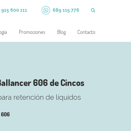
915 600 111
689 115 776
ogía
Promociones
Blog
Contacto
Ballancer 606 de Cincos
para retención de líquidos
 606