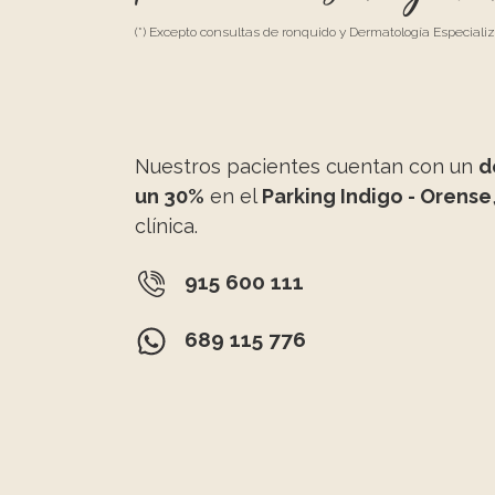
(*) Excepto consultas de ronquido y Dermatología Especiali
Nuestros pacientes cuentan con un
d
un 30%
en el
Parking Indigo - Orense
clínica.
915 600 111
689 115 776