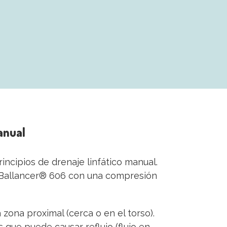
anual
ncipios de drenaje linfático manual.
El Ballancer® 606 con una compresión
zona proximal (cerca o en el torso).
s que puede causar reflujo (flujo en