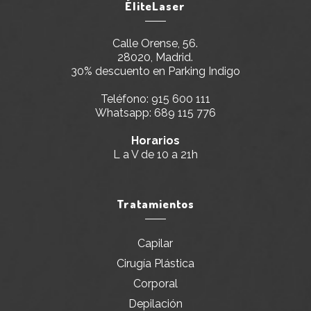
ÉliteLaser
Calle Orense, 56.
28020, Madrid.
30% descuento en Parking Indigo
Teléfono:
915 600 111
Whatsapp:
689 115 776
Horarios
L a V de 10 a 21h
Tratamientos
Capilar
Cirugía Plástica
Corporal
Depilación