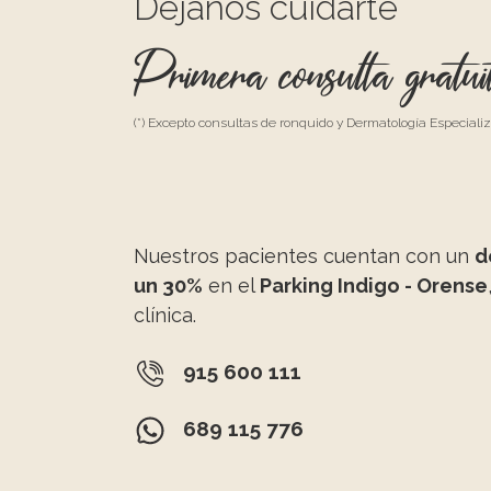
Déjanos cuidarte
Primera consulta gratui
(*) Excepto consultas de ronquido y Dermatología Especiali
Nuestros pacientes cuentan con un
d
un 30%
en el
Parking Indigo - Orense
clínica.
915 600 111
689 115 776