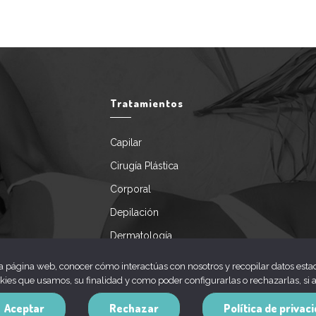
Tratamientos
Capilar
Cirugía Plástica
Corporal
Depilación
Dermatología
Facial
la página web, conocer cómo interactúas con nosotros y recopilar datos estad
okies que usamos, su finalidad y como poder configurarlas o rechazarlas, si a
Servicios especiales
Aceptar
Rechazar
Política de privac