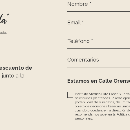
Nombre *
ta*
Email *
zada.
Teléfono *
Comentarios
escuento de
, junto a la
Estamos en Calle Orense
Instituto Médico Elite Laser SLP tr
solicitudes planteadas. Puede ejerc
portabilidad de sus datos, de limita
objeto de decisiones basadas únic
cuando procedan, en la dirección de
recomendamos que lea la
Política 
personales.