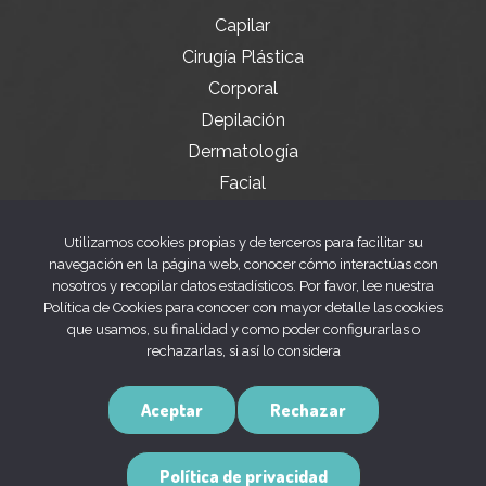
Capilar
Cirugía Plástica
Corporal
Depilación
Dermatología
Facial
Servicios especiales
Utilizamos cookies propias y de terceros para facilitar su
navegación en la página web, conocer cómo interactúas con
nosotros y recopilar datos estadísticos. Por favor, lee nuestra
Legal
Política de Cookies para conocer con mayor detalle las cookies
que usamos, su finalidad y como poder configurarlas o
rechazarlas, si así lo considera
Aviso legal
Política de privacidad
Aceptar
Rechazar
Política de cookies
Política de privacidad