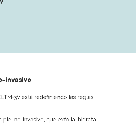
3V
no-invasivo
EELTM-3V está redefiniendo las reglas
iel no-invasivo, que exfolia, hidrata