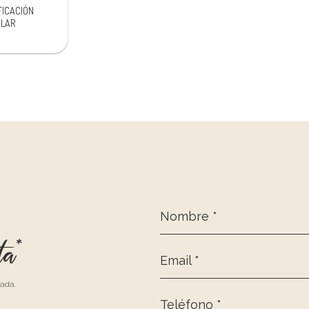
FICACIÓN
ILAR
Nombre *
ta*
Email *
zada.
Teléfono *