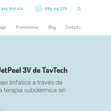
915 600 111
689 115 776
ogía
Promociones
Blog
Contacto
JetPeel 3V de TavTech
je linfático a través de
la terapia subdérmica sin