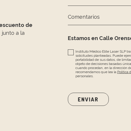
Comentarios
escuento de
, junto a la
Estamos en Calle Orense
Instituto Médico Elite Laser SLP tr
solicitudes planteadas. Puede ejerc
portabilidad de sus datos, de limita
objeto de decisiones basadas únic
cuando procedan, en la dirección de
recomendamos que lea la
Política 
personales.