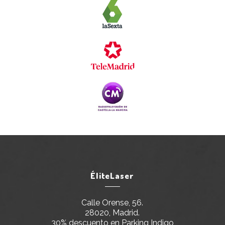
ÉliteLaser
Calle Orense, 56.
28020, Madrid.
30% descuento en Parking Indigo