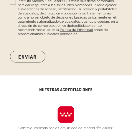
Instituto Médico Elite Laser SLP tratará sus datos personales
para dar respuesta a las solicitudes planteadas. Puede ejercer
sus derechos de acceso, rectificación, supresión y portabilidad
de sus datos, de limitación y oposición a su tratamiento, así
como a no ser objeto de decisiones basadas únicamente en el
tratamiento automatizado de sus datos, cuando procedan, en la
dirección de correo electrónico dpd@elitelaser.es- Le
recomendamos que lea la
Política de Privacidad
antes de
proporcionarnos sus datos personales.
NUESTRAS ACREDITACIONES
Centro autorizado por la Comunidad de Madrid nº CS10084