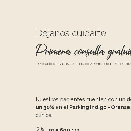
Déjanos cuidarte
Primera consulta gratui
(*) Excepto consultas de ronquido y Dermatología Especiali
Nuestros pacientes cuentan con un
d
un 30%
en el
Parking Indigo - Orense
clínica.
915 600 111