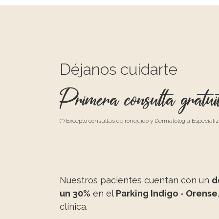
Déjanos cuidarte
Primera consulta gratui
(*) Excepto consultas de ronquido y Dermatología Especiali
Nuestros pacientes cuentan con un
d
un 30%
en el
Parking Indigo - Orense
clínica.