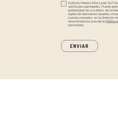
Instituto Médico Elite Laser SLP tr
solicitudes planteadas. Puede ejerc
portabilidad de sus datos, de limita
objeto de decisiones basadas únic
cuando procedan, en la dirección de
recomendamos que lea la
Política 
personales.