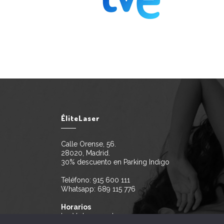
ÉliteLaser
Calle Orense, 56.
28020, Madrid.
30% descuento en Parking Indigo
Teléfono:
915 600 111
Whatsapp:
689 115 776
Horarios
L a V de 10 a 21h