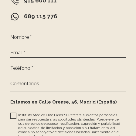
915 600 111
689 115 776
Nombre *
Email *
Teléfono *
Comentarios
Estamos en Calle Orense, 56, Madrid (España)
Instituto Médico Elite Laser SLP tratará sus datos personales
para dar respuesta a las solicitudes planteadas. Puede ejercer
sus derechos de acceso, rectificación, supresión y portabilidad
de sus datos, de limitación y oposición a su tratamiento, así
como a no ser objeto de decisiones basadas únicamente en el