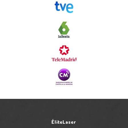
ÉliteLaser