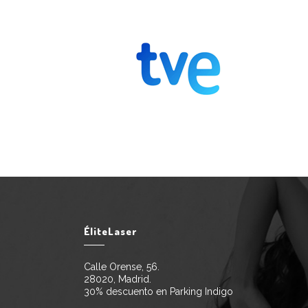
ÉliteLaser
Calle Orense, 56.
28020, Madrid.
30% descuento en Parking Indigo