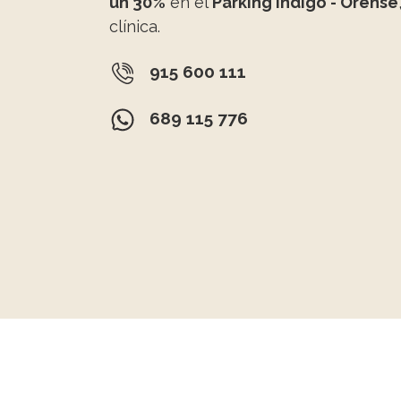
un 30%
en el
Parking Indigo - Orense
clínica.
915 600 111
689 115 776