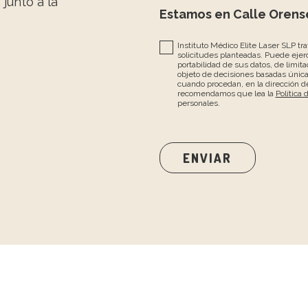
, junto a la
Estamos en Calle Orense
Instituto Médico Elite Laser SLP tr
solicitudes planteadas. Puede ejerc
portabilidad de sus datos, de limita
objeto de decisiones basadas únic
cuando procedan, en la dirección de
recomendamos que lea la
Política 
personales.