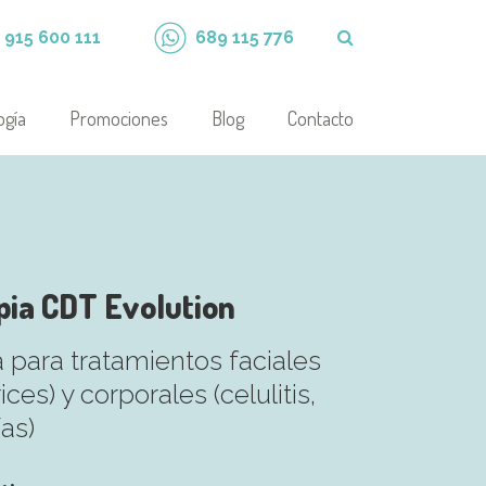
915 600 111
689 115 776
ogía
Promociones
Blog
Contacto
pia CDT Evolution
 para tratamientos faciales
rices) y corporales (celulitis,
ías)